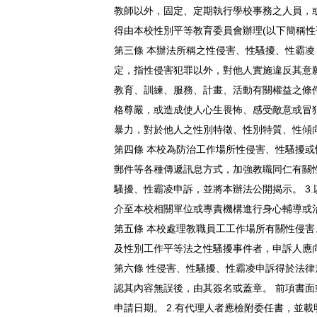
教師以外，固定、定期執行學校事務之人員，
得由本校性別平等教育委員會辦理(以下簡稱性
第三條 本辦法所稱之性侵害、性騷擾、性霸凌
定，指性侵害犯罪以外，對他人實施違反其意願
教育、訓練、服務、計畫、活動有關權益之條件
格尊嚴，或造成使人心生畏怖、感受敵意或冒
暴力，對於他人之性別特徵、性別特質、性傾
第四條 本校為防治工作場所性侵害、性騷擾或
郵件等各種傳遞訊息方式，加強教職同仁有關性
騷擾、性霸凌申訴，並將本辦法公開揭示。 3
介至本校相關單位或專責機構進行身心輔導或治
第五條 本校處理教職員工工作場所有關性侵
及性別工作平等法之性騷擾事件者，申訴人應
第六條 性侵害、性騷擾、性霸凌申訴得於法
認其內容無誤後，由其簽名或蓋章。 前項書面
申請日期。 2.有代理人者應檢附委任書，並