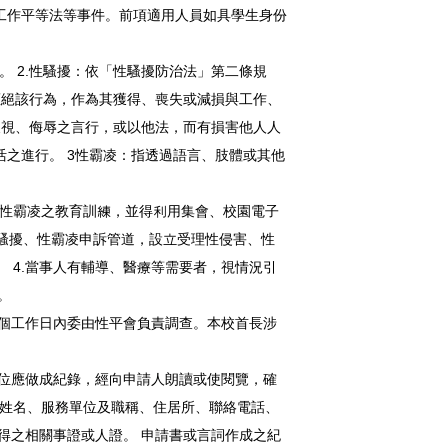
工作平等法等事件。前項適用人員如具學生身份
。 2.性騷擾：依「性騷擾防治法」第二條規
拒絕該行為，作為其獲得、喪失或減損與工作、
歧視、侮辱之言行，或以他法，而有損害他人人
之進行。 3性霸凌：指透過語言、肢體或其他
、性霸凌之教育訓練，並得利用集會、校園電子
性騷擾、性霸凌申訴管道，設立受理性侵害、性
 4.當事人有輔導、醫療等需要者，視情況引
。
個工作日內委由性平會負責調查。本校首長涉
位應做成紀錄，經向申請人朗讀或使閱覽，確
人姓名、服務單位及職稱、住居所、聯絡電話、
取得之相關事證或人證。 申請書或言詞作成之紀