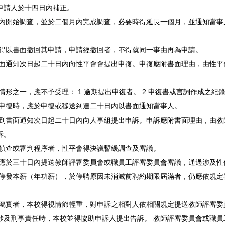
申請人於十四日內補正。
日內開始調查，並於二個月內完成調查，必要時得延長一個月，並通知當事
人得以書面撤回其申請，申請經撤回者，不得就同一事由再為申請。
書面通知次日起二十日內向性平會會提出申復。申復應附書面理由，由性平
形之一，應不予受理： 1.逾期提出申復者。 2.申復書或言詞作成之紀錄
凌申復時，應於申復或移送到達二十日內以書面通知當事人。
收到書面通知次日起二十日內向人事組提出申訴。申訴應附書面理由，由教
訴。
入偵查或審判程序者，性平會得決議暫緩調查及審議。
，應於三十日內提送教師評審委員會或職員工評審委員會審議，通過涉及性
並停發本薪（年功薪），於停聘原因未消滅前聘約期限屆滿者，仍應依規定
查屬實者，本校得視情節輕重，對申訴之相對人依相關規定提送教師評審委
涉及刑事責任時，本校並得協助申訴人提出告訴。 教師評審委員會或職員