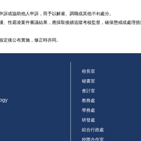
之申訴或協助他人申訴，而予以解雇、調職或其他不利處分。
騷擾、性霸凌案件審議結果，應採取後續追蹤考核監督，確保懲戒或處理措
長核定後公布實施，修正時亦同。
校長室
秘書室
會計室
logy
教務處
學務處
研發處
綜合行政處
校際合作室