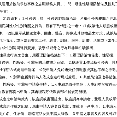
或運用於協助學校事務之志願服務人員。）間，發生性騷擾防治法及性別
平會）。
，定義如下： 1.性侵害：指「性侵害犯罪防治法」所稱性侵害犯罪之行為
而與性或性別有關之行為，且有下列情形之一者： (1)以該他人順服或
。 (2)以展示或播送文字、圖畫、聲音、影像或其他物品之方式，或以
犯之情境，或不當影響其工作、教育、訓練、服務、計畫、活動或正常生活
向或性別認同進行貶抑、攻擊或威脅之行為且非屬性騷擾者。
性霸凌行為之發生，應辦理防治措施如下： 1.辦理防治性侵害、性騷擾
侵害、性騷擾、性霸凌防治措施之宣導。 2.應設置工作場所性侵害、
.以保密方式處理申訴案，並使申訴人免於遭受任何報復或其他不利之待遇。
療。 5.對調查屬實行為人依規定進行懲戒處理。 6.其他防治及改善措施
害、性騷擾、性霸凌申請案件時，以人事組為收件單位，人事組並於收件三
向教育部提出申訴，其處理程序依教育部相關規定辦理。
律規定之申請時效內，以言詞或書面提出。以言詞為申請者，受理人員或單
或言詞作成之紀錄，應由申請人簽名或蓋章，並載明下列事項： 1.申請
載明姓名、住居所、聯絡電話及與申請人關係。 3.申請之事實及內容及可