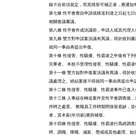
錄不合前項規定，而其情形可補正者，應通知
第七條 性平會應自申請或移送到達之日起七
相關會議審議。
第八條 性平會作成決議前，申請人或其代理
第九條 雙方對申請案決議有異議，得於收到
就同一事由再提出申復。
第十條 性侵害、性騷擾、性霸凌之申復有下列情
完畢者。 本校不受理性侵害、性騷擾、性霸
第十一條 雙方如對申復案決議有異議，得於
議處理之。經結案後不得就同一事由再提出申
第十二條 性侵害、性騷擾、性霸凌事件已進
第十三條 人事組在轉送案件至性平會調查後
停聘之處置。 教職員工停聘期間保留底缺，
者，其本薪(年功薪)應與補發。
第十四條 性侵害、性騷擾、性霸凌行爲經調
聘、調職、降職、減薪、懲戒或其他處理。如