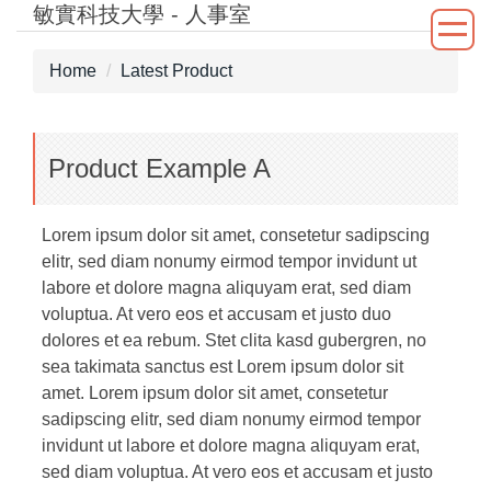
敏實科技大學 - 人事室
Jump
to
the
Home
Latest Product
main
content
block
Product Example A
Lorem ipsum dolor sit amet, consetetur sadipscing
elitr, sed diam nonumy eirmod tempor invidunt ut
labore et dolore magna aliquyam erat, sed diam
voluptua. At vero eos et accusam et justo duo
dolores et ea rebum. Stet clita kasd gubergren, no
sea takimata sanctus est Lorem ipsum dolor sit
amet. Lorem ipsum dolor sit amet, consetetur
sadipscing elitr, sed diam nonumy eirmod tempor
invidunt ut labore et dolore magna aliquyam erat,
sed diam voluptua. At vero eos et accusam et justo